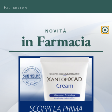
Fat mass relief
Analysis of food intolerances
NOVITÀ
Quick links
in Farmacia
Home
Pharmacy
Book and collect at the pharmacy
News
Contacts
Farmacia de Paoli