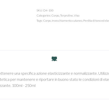
SKU:
D4-100
Categories:
Corpo
,
Terproline
,
Viso
Tags:
Corpo
,
Invecchiamento cutaneo
,
Perdita di tono ed ela
enere una specifica azione elasticizzante e normalizzante. Utilizzo
tica per mantenere e riportare in buono stato le condizioni di elasti
zante. 100ml - 250ml