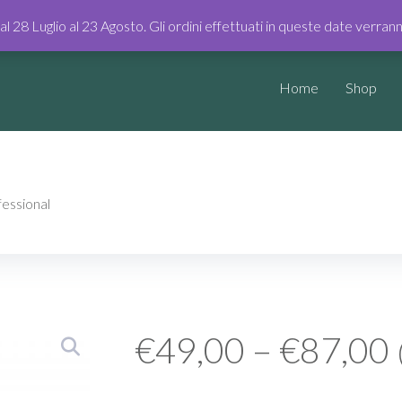
dal 28 Luglio al 23 Agosto. Gli ordini effettuati in queste date verra
Home
Shop
ssional
€
49,00
–
€
87,00