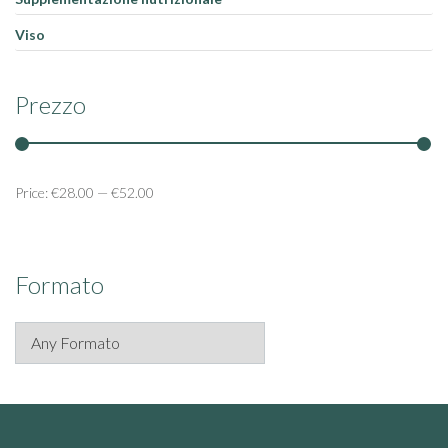
Viso
Prezzo
Price:
€28.00
—
€52.00
Formato