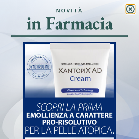
Link rapidi
NOVITÀ
in Farmacia
Home
Farmacia
Prenota online e ritira in farmacia
News
Contatti
Farmacia de Paoli
Via San Carlo, 7 – 25087 Salò (BS)
+39 0365 20822