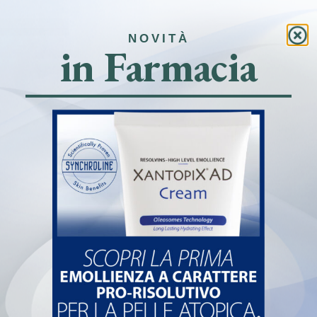
Link rapidi
NOVITÀ
in Farmacia
Home
Farmacia
Prenota online e ritira in farmacia
News
Contatti
Farmacia de Paoli
Via San Carlo, 7 – 25087 Salò (BS)