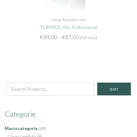
Corpo
Terproline
Viso
TERPROLINE Professional
€
49,00
–
€
87,00
(IVA incl.)
GO!
Categorie
Macrocategoria
(68)
Cuoio capelluto
(4)