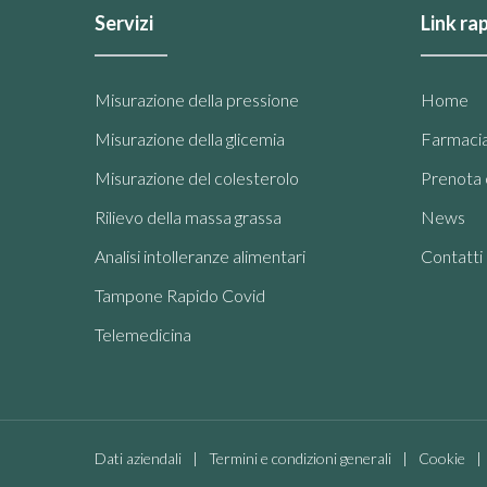
Servizi
Link rap
Misurazione della pressione
Home
Misurazione della glicemia
Farmaci
Misurazione del colesterolo
Prenota o
Rilievo della massa grassa
News
Analisi intolleranze alimentari
Contatti
Tampone Rapido Covid
Telemedicina
Dati aziendali
Termini e condizioni generali
Cookie