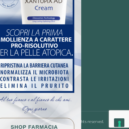
ò (BS)
l tuo fianco e al fianco di chi ami.
Ogni giorno
© 2026 Farmacia de Paoli Ambrosi. All rights reserved.
SHOP FARMACIA