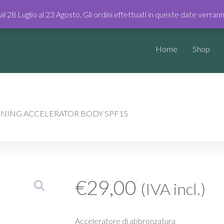
dal 28 Luglio al 23 Agosto. Gli ordini effettuati in queste date verra
Home
Shop
NING ACCELERATOR BODY SPF15
€
29,00
(IVA incl.)
Acceleratore di abbronzatura