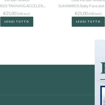
Viso
Solari
Tanwards
Corpo
Viso
Solari
Sunwards
TANWARDS TANNING ACCELERATOR FACE SPF15
€
25,00
€
25,00
(IVA incl.)
(IVA incl.)
LEGGI TUTTO
LEGGI TUTTO