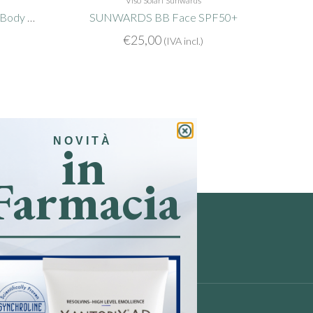
Viso
Solari
Sunwards
SUNWARDS Baby Face and Body SPF50+
SUNWARDS BB Face SPF50+
€
25,00
(IVA incl.)
in
NOVITÀ
Farmacia