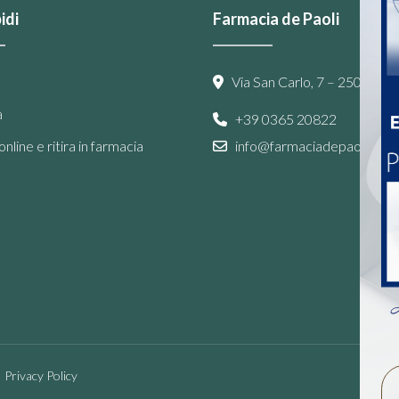
idi
Farmacia de Paoli
Via San Carlo, 7 – 25087 Sal
a
+39 0365 20822
nline e ritira in farmacia
info@farmaciadepaoli.com
A
Privacy Policy