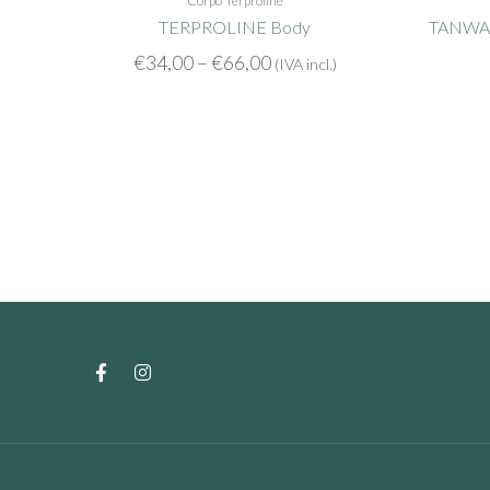
Corpo
Terproline
TERPROLINE Body
€
34,00
–
€
66,00
(IVA incl.)